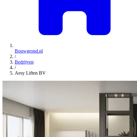
Bouwgrond.nl
/
Bedrijven
/
Aesy Liften BV