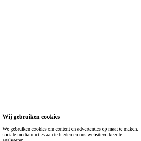
Partners
Tweedehandscamper.nl
Blog
Nieuws
Documenten
Adverteren
Contact
Algemene voorwaarden
Privacybeleid
Cookiebeleid
Disclaimer
© 2026 Bouwgrond.nl. Alle rechten voorbehouden.
Wij gebruiken cookies
We gebruiken cookies om content en advertenties op maat te maken,
sociale mediafuncties aan te bieden en ons websiteverkeer te
analyseren.