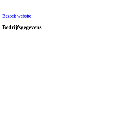
Bezoek website
Bedrijfsgegevens
Bouwgrond.nl
Navigatie
Bedrijvenoverzicht
Productgroepen
Voorbeeld woningen
Partners
Tweedehandscamper.nl
Blog
Nieuws