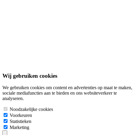
Documenten
Adverteren
Contact
Algemene voorwaarden
Privacybeleid
Cookiebeleid
Disclaimer
© 2026 Bouwgrond.nl. Alle rechten voorbehouden.
Wij gebruiken cookies
We gebruiken cookies om content en advertenties op maat te maken,
sociale mediafuncties aan te bieden en ons websiteverkeer te
analyseren.
Noodzakelijke cookies
Voorkeuren
Statistieken
Marketing