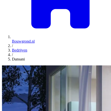
Bouwgrond.nl
/
Bedrijven
/
Dansani