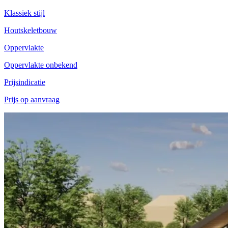
Klassiek stijl
Houtskeletbouw
Oppervlakte
Oppervlakte onbekend
Prijsindicatie
Prijs op aanvraag