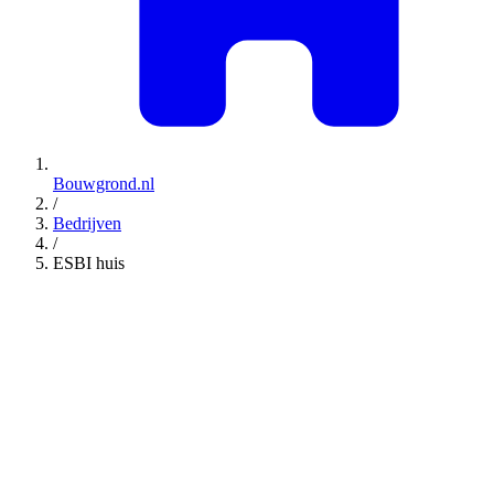
Bouwgrond.nl
/
Bedrijven
/
ESBI huis