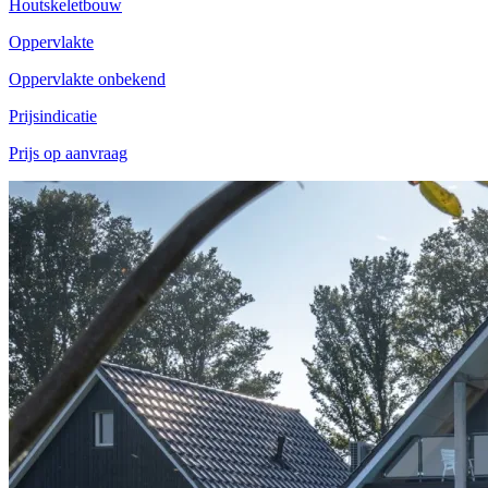
Houtskeletbouw
Oppervlakte
Oppervlakte onbekend
Prijsindicatie
Prijs op aanvraag