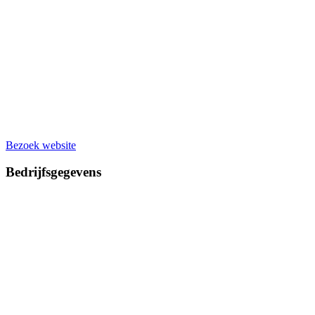
Bezoek website
Bedrijfsgegevens
Bouwgrond.nl
Navigatie
Bedrijvenoverzicht
Productgroepen
Voorbeeld woningen