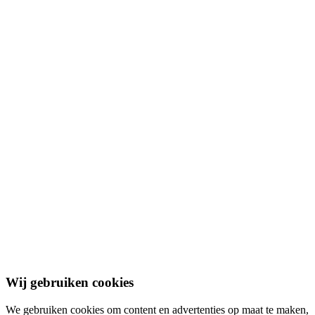
Partners
Tweedehandscamper.nl
Blog
Nieuws
Documenten
Adverteren
Contact
Algemene voorwaarden
Privacybeleid
Cookiebeleid
Disclaimer
© 2026 Bouwgrond.nl. Alle rechten voorbehouden.
Wij gebruiken cookies
We gebruiken cookies om content en advertenties op maat te maken,