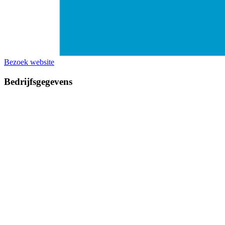
Bezoek website
Bedrijfsgegevens
Bouwgrond.nl
Navigatie
Bedrijvenoverzicht
Productgroepen
Voorbeeld woningen
Partners
Tweedehandscamper.nl