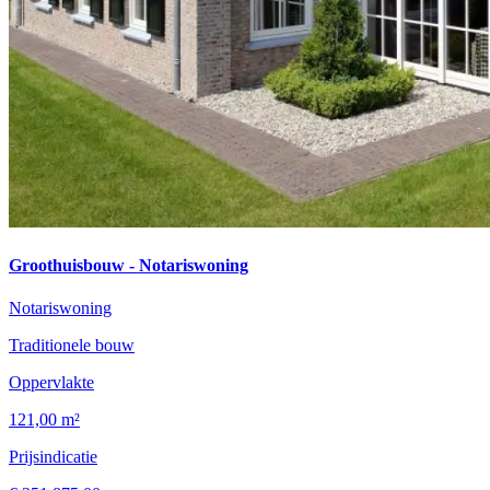
Groothuisbouw - Notariswoning
Notariswoning
Traditionele bouw
Oppervlakte
121,00 m²
Prijsindicatie