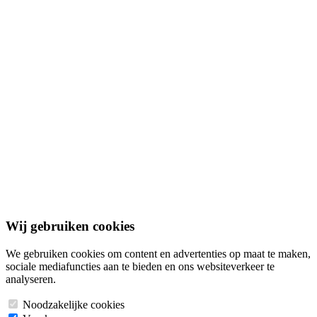
Blog
Nieuws
Documenten
Adverteren
Contact
Algemene voorwaarden
Privacybeleid
Cookiebeleid
Disclaimer
© 2026 Bouwgrond.nl. Alle rechten voorbehouden.
Wij gebruiken cookies
We gebruiken cookies om content en advertenties op maat te maken,
sociale mediafuncties aan te bieden en ons websiteverkeer te
analyseren.
Noodzakelijke cookies