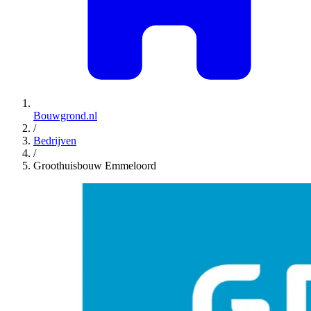
Bouwgrond.nl
/
Bedrijven
/
Groothuisbouw Emmeloord