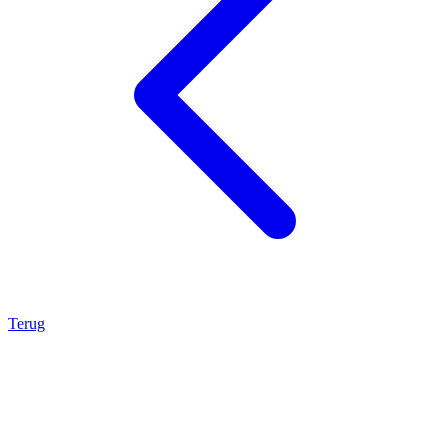
Terug
Bouwgrond.nl
Navigatie