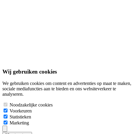
Documenten
Adverteren
Contact
Algemene voorwaarden
Privacybeleid
Cookiebeleid
Disclaimer
© 2026 Bouwgrond.nl. Alle rechten voorbehouden.
Wij gebruiken cookies
We gebruiken cookies om content en advertenties op maat te maken,
sociale mediafuncties aan te bieden en ons websiteverkeer te
analyseren.
Noodzakelijke cookies
Voorkeuren
Statistieken
Marketing