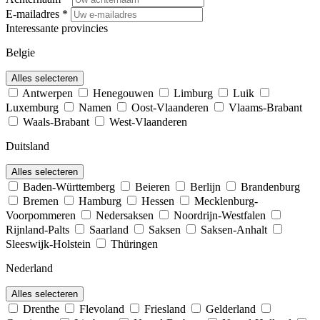
E-mailadres
*
Interessante provincies
Belgie
Alles selecteren
Antwerpen
Henegouwen
Limburg
Luik
Luxemburg
Namen
Oost-Vlaanderen
Vlaams-Brabant
Waals-Brabant
West-Vlaanderen
Duitsland
Alles selecteren
Baden-Württemberg
Beieren
Berlijn
Brandenburg
Bremen
Hamburg
Hessen
Mecklenburg-
Voorpommeren
Nedersaksen
Noordrijn-Westfalen
Rijnland-Palts
Saarland
Saksen
Saksen-Anhalt
Sleeswijk-Holstein
Thüringen
Nederland
Alles selecteren
Drenthe
Flevoland
Friesland
Gelderland