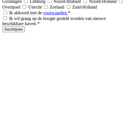
Groningen
Limburg
Noord-Brabant
Noord-Holland
Overijssel
Utrecht
Zeeland
Zuid-Holland
Ik akkoord met de
voorwaarden
*
Ik wil graag op de hoogte gesteld worden van nieuwe
beschikbare kavels
*
Inschrijven
Bouwgrond.nl
Navigatie
Bedrijvenoverzicht
Productgroepen
Voorbeeld woningen
Partners
Tweedehandscamper.nl
Blog
Nieuws