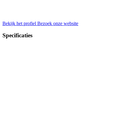
Bekijk het profiel
Bezoek onze website
Specificaties
Bouwgrond.nl
Navigatie
Bedrijvenoverzicht
Productgroepen
Voorbeeld woningen
Partners
Tweedehandscamper.nl
Blog
Nieuws