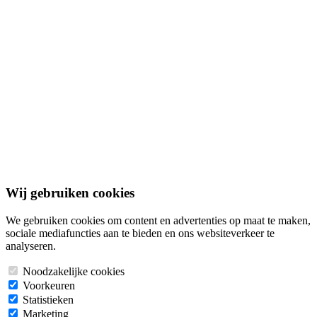
Documenten
Adverteren
Contact
Algemene voorwaarden
Privacybeleid
Cookiebeleid
Disclaimer
© 2026 Bouwgrond.nl. Alle rechten voorbehouden.
Wij gebruiken cookies
We gebruiken cookies om content en advertenties op maat te maken,
sociale mediafuncties aan te bieden en ons websiteverkeer te
analyseren.
Noodzakelijke cookies
Voorkeuren
Statistieken
Marketing