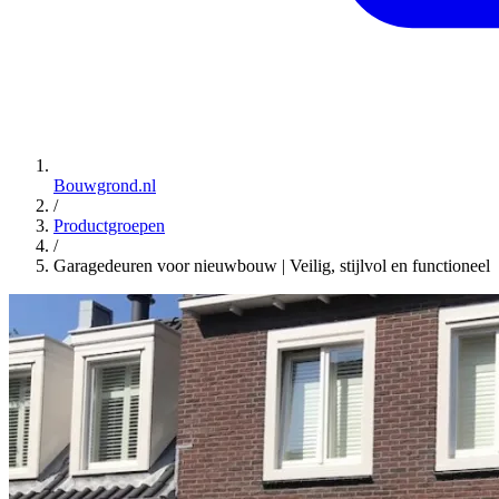
Bouwgrond.nl
/
Productgroepen
/
Garagedeuren voor nieuwbouw | Veilig, stijlvol en functioneel